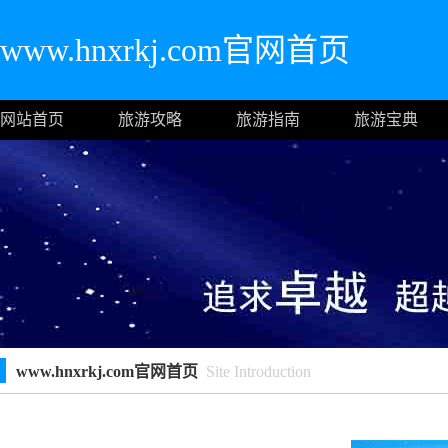
www.hnxrkj.com官网首页
网站首页
旅游攻略
旅游指南
旅游宝典
www.hnxrkj.com官网首页
Site Introduction