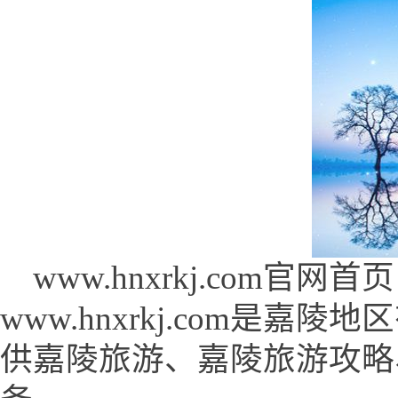
www.hnxrkj.com官网首页 (w
www.hnxrkj.com是
供嘉陵旅游、嘉陵旅游攻略